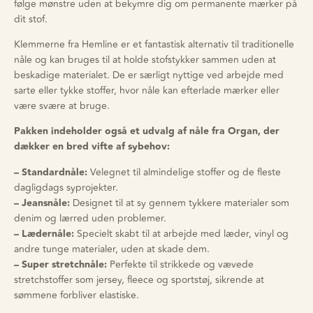
følge mønstre uden at bekymre dig om permanente mærker på
dit stof.
Klemmerne fra Hemline er et fantastisk alternativ til traditionelle
nåle og kan bruges til at holde stofstykker sammen uden at
beskadige materialet. De er særligt nyttige ved arbejde med
sarte eller tykke stoffer, hvor nåle kan efterlade mærker eller
være svære at bruge.
Pakken indeholder også et udvalg af nåle fra Organ, der
dækker en bred vifte af sybehov:
– Standardnåle:
Velegnet til almindelige stoffer og de fleste
dagligdags syprojekter.
– Jeansnåle:
Designet til at sy gennem tykkere materialer som
denim og lærred uden problemer.
– Lædernåle:
Specielt skabt til at arbejde med læder, vinyl og
andre tunge materialer, uden at skade dem.
– Super stretchnåle:
Perfekte til strikkede og vævede
stretchstoffer som jersey, fleece og sportstøj, sikrende at
sømmene forbliver elastiske.