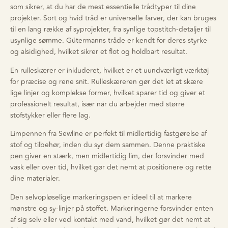
som sikrer, at du har de mest essentielle trådtyper til dine
projekter. Sort og hvid tråd er universelle farver, der kan bruges
til en lang række af syprojekter, fra synlige topstitch-detaljer til
usynlige sømme. Gütermanns tråde er kendt for deres styrke
og alsidighed, hvilket sikrer et flot og holdbart resultat.
En rulleskærer er inkluderet, hvilket er et uundværligt værktøj
for præcise og rene snit. Rulleskæreren gør det let at skære
lige linjer og komplekse former, hvilket sparer tid og giver et
professionelt resultat, især når du arbejder med større
stofstykker eller flere lag.
Limpennen fra Sewline er perfekt til midlertidig fastgørelse af
stof og tilbehør, inden du syr dem sammen. Denne praktiske
pen giver en stærk, men midlertidig lim, der forsvinder med
vask eller over tid, hvilket gør det nemt at positionere og rette
dine materialer.
Den selvopløselige markeringspen er ideel til at markere
mønstre og sy-linjer på stoffet. Markeringerne forsvinder enten
af sig selv eller ved kontakt med vand, hvilket gør det nemt at