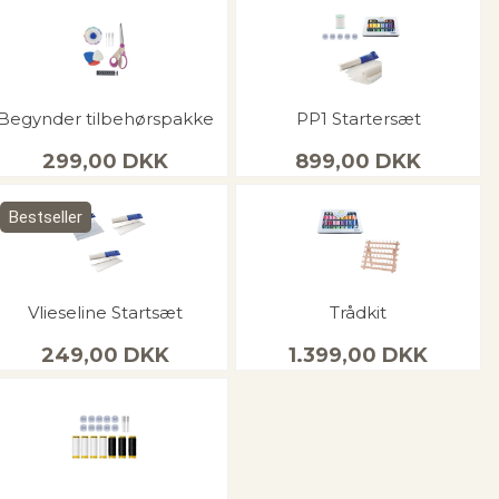
Begynder tilbehørspakke
PP1 Startersæt
299,00
DKK
899,00
DKK
Bestseller
Vlieseline Startsæt
Trådkit
249,00
DKK
1.399,00
DKK