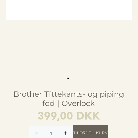
Brother Tittekants- og piping
fod | Overlock
399,00
DKK
TILFØJ TIL KURV