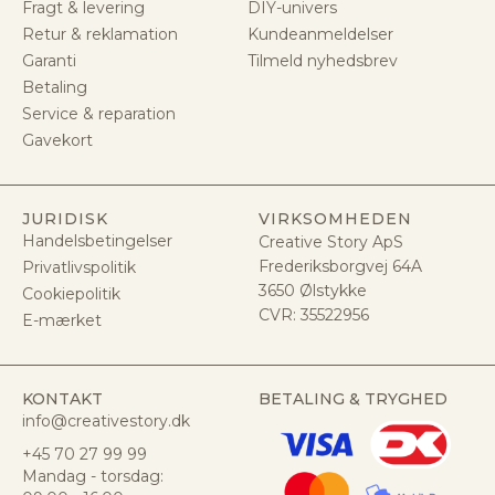
Fragt & levering
DIY-univers
Retur & reklamation
Kundeanmeldelser
Garanti
Tilmeld nyhedsbrev
Betaling
Service & reparation
Gavekort
JURIDISK
VIRKSOMHEDEN
Handelsbetingelser
Creative Story ApS
Frederiksborgvej 64A
Privatlivspolitik
3650 Ølstykke
Cookiepolitik
CVR:
35522956
E-mærket
KONTAKT
BETALING & TRYGHED
info@creativestory.dk
+45 70 27 99 99
Mandag - torsdag: