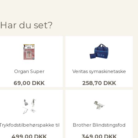
Har du set?
Organ Super
Veritas symaskinetaske
69,00
DKK
258,70
DKK
Trykfodstilbehørspakke til
Brother Blindstingsfod
499,00
DKK
349,00
DKK