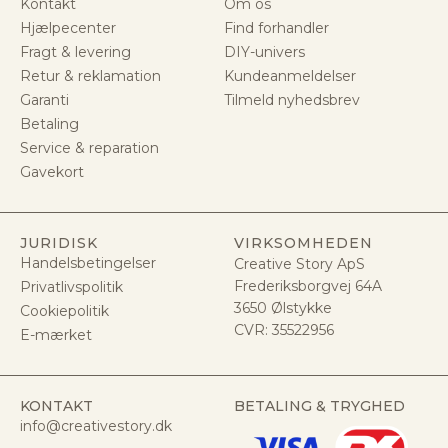
Kontakt
Om os
Hjælpecenter
Find forhandler
Fragt & levering
DIY-univers
Retur & reklamation
Kundeanmeldelser
Garanti
Tilmeld nyhedsbrev
Betaling
Service & reparation
Gavekort
JURIDISK
VIRKSOMHEDEN
Handelsbetingelser
Creative Story ApS
Frederiksborgvej 64A
Privatlivspolitik
3650 Ølstykke
Cookiepolitik
CVR:
35522956
E-mærket
KONTAKT
BETALING & TRYGHED
info@creativestory.dk