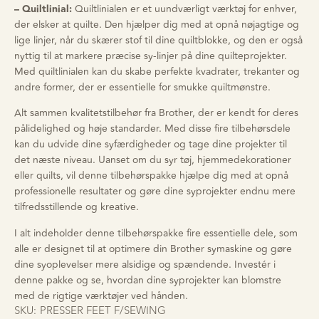
– Quiltlinial:
Quiltlinialen er et uundværligt værktøj for enhver,
der elsker at quilte. Den hjælper dig med at opnå nøjagtige og
lige linjer, når du skærer stof til dine quiltblokke, og den er også
nyttig til at markere præcise sy-linjer på dine quilteprojekter.
Med quiltlinialen kan du skabe perfekte kvadrater, trekanter og
andre former, der er essentielle for smukke quiltmønstre.
Alt sammen kvalitetstilbehør fra Brother, der er kendt for deres
pålidelighed og høje standarder. Med disse fire tilbehørsdele
kan du udvide dine syfærdigheder og tage dine projekter til
det næste niveau. Uanset om du syr tøj, hjemmedekorationer
eller quilts, vil denne tilbehørspakke hjælpe dig med at opnå
professionelle resultater og gøre dine syprojekter endnu mere
tilfredsstillende og kreative.
I alt indeholder denne tilbehørspakke fire essentielle dele, som
alle er designet til at optimere din Brother symaskine og gøre
dine syoplevelser mere alsidige og spændende. Investér i
denne pakke og se, hvordan dine syprojekter kan blomstre
med de rigtige værktøjer ved hånden.
SKU:
PRESSER FEET F/SEWING