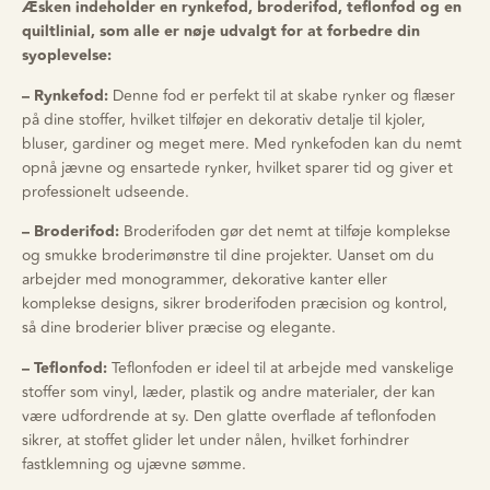
Æsken indeholder en rynkefod, broderifod, teflonfod og en
quiltlinial, som alle er nøje udvalgt for at forbedre din
syoplevelse:
– Rynkefod:
Denne fod er perfekt til at skabe rynker og flæser
på dine stoffer, hvilket tilføjer en dekorativ detalje til kjoler,
bluser, gardiner og meget mere. Med rynkefoden kan du nemt
opnå jævne og ensartede rynker, hvilket sparer tid og giver et
professionelt udseende.
– Broderifod:
Broderifoden gør det nemt at tilføje komplekse
og smukke broderimønstre til dine projekter. Uanset om du
arbejder med monogrammer, dekorative kanter eller
komplekse designs, sikrer broderifoden præcision og kontrol,
så dine broderier bliver præcise og elegante.
– Teflonfod:
Teflonfoden er ideel til at arbejde med vanskelige
stoffer som vinyl, læder, plastik og andre materialer, der kan
være udfordrende at sy. Den glatte overflade af teflonfoden
sikrer, at stoffet glider let under nålen, hvilket forhindrer
fastklemning og ujævne sømme.