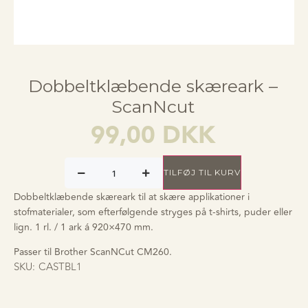
Dobbeltklæbende skæreark –
ScanNcut
99,00
DKK
TILFØJ TIL KURV
Dobbeltklæbende skæreark til at skære applikationer i
stofmaterialer, som efterfølgende stryges på t-shirts, puder eller
lign. 1 rl. / 1 ark á 920×470 mm.
Passer til Brother ScanNCut CM260.
SKU:
CASTBL1