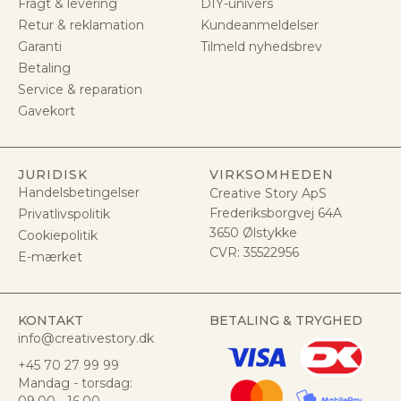
Fragt & levering
DIY-univers
Retur & reklamation
Kundeanmeldelser
Garanti
Tilmeld nyhedsbrev
Betaling
Service & reparation
Gavekort
JURIDISK
VIRKSOMHEDEN
Handelsbetingelser
Creative Story ApS
Frederiksborgvej 64A
Privatlivspolitik
3650 Ølstykke
Cookiepolitik
CVR:
35522956
E-mærket
KONTAKT
BETALING & TRYGHED
info@creativestory.dk
+45 70 27 99 99
Mandag - torsdag: