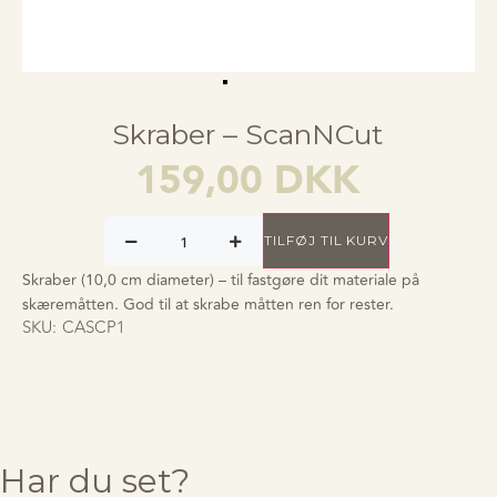
Skraber – ScanNCut
159,00
DKK
TILFØJ TIL KURV
Skraber (10,0 cm diameter) – til fastgøre dit materiale på
skæremåtten. God til at skrabe måtten ren for rester.
SKU:
CASCP1
Har du set?