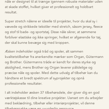
nåle er designet til at trænge igennem robuste materialer uden
at skade stoffet, hvilket giver et professionelt og holdbart
resultat.
Super stretch nålene er ideelle til projekter, hvor du skal sy i
vævede og strikkede tekstiler med stretch, såsom jersey, fleece
og stof til bade- og sportstøj. Disse nåle sikrer, at sømmene
forbliver elastiske og ikke springer, hvilket er afgørende for tøj,
der skal kunne bevæge sig med kroppen.
Æsken indeholder også tråd og spoler, alt sammen
kvalitetstilbehør fra anerkendte mærker som Organ, Gütermann
og Brother. Gütermanns tråde er kendt for deres styrke og
alsidighed, mens Brother og Organ leverer pålidelige og
præcise nåle og spoler. Med dette udvalg af tilbehør kan du
håndtere et bredt spektrum af syprojekter og opnå
professionelle resultater.
I alt indeholder æsken 37 tilbehørsdele, der giver dig en god
værktøjskasse til dine kreative projekter. Uanset om du arbejder
med beklædning, tilbehør eller interiørprojekter, vil denne
tilbehørspakke være en uvurderlig ressource.