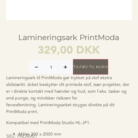
Lamineringsark PrintModa
329,00
DKK
TILFØJ TIL KURV
Lamineringsark til PrintModa gør trykket på stof ekstra
slidstærkt. Arket beskytter dit printede stof, især projekter, der
er i direkte kontakt med hænder og hud, som f.eks. tasker og
små punge, og mindsker risikoen for
farveafsmitning. Lamineringsarket stryges direkte på dit
PrintModa print.
Kompatibel med PrintModa Studio HL-JF1.
Måler 300 x 2000 mm
SKU:
PALAM01