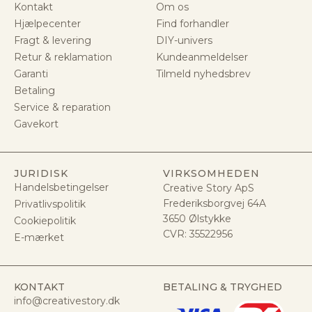
Kontakt
Om os
Hjælpecenter
Find forhandler
Fragt & levering
DIY-univers
Retur & reklamation
Kundeanmeldelser
Garanti
Tilmeld nyhedsbrev
Betaling
Service & reparation
Gavekort
JURIDISK
VIRKSOMHEDEN
Handelsbetingelser
Creative Story ApS
Frederiksborgvej 64A
Privatlivspolitik
3650 Ølstykke
Cookiepolitik
CVR:
35522956
E-mærket
KONTAKT
BETALING & TRYGHED
info@creativestory.dk