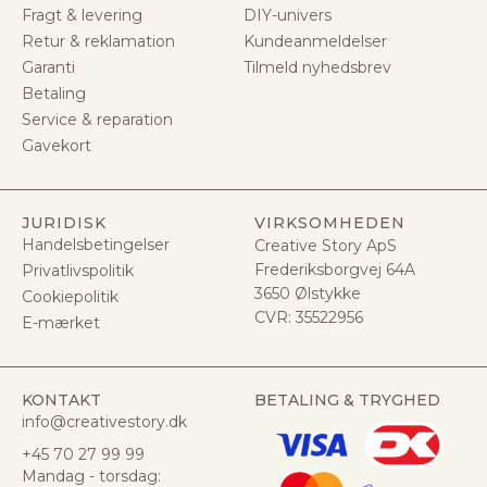
Fragt & levering
DIY-univers
Retur & reklamation
Kundeanmeldelser
Garanti
Tilmeld nyhedsbrev
Betaling
Service & reparation
Gavekort
JURIDISK
VIRKSOMHEDEN
Handelsbetingelser
Creative Story ApS
Frederiksborgvej 64A
Privatlivspolitik
3650 Ølstykke
Cookiepolitik
CVR:
35522956
E-mærket
KONTAKT
BETALING & TRYGHED
info@creativestory.dk
+45 70 27 99 99
Mandag - torsdag: