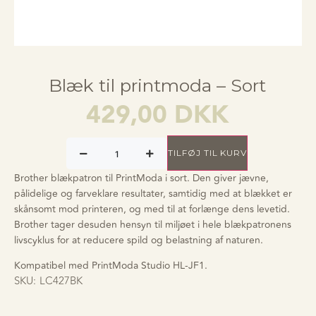
Blæk til printmoda – Sort
429,00
DKK
TILFØJ TIL KURV
Brother blækpatron til PrintModa i sort. Den giver jævne,
pålidelige og farveklare resultater, samtidig med at blækket er
skånsomt mod printeren, og med til at forlænge dens levetid.
Brother tager desuden hensyn til miljøet i hele blækpatronens
livscyklus for at reducere spild og belastning af naturen.
Kompatibel med PrintModa Studio HL-JF1.
SKU:
LC427BK