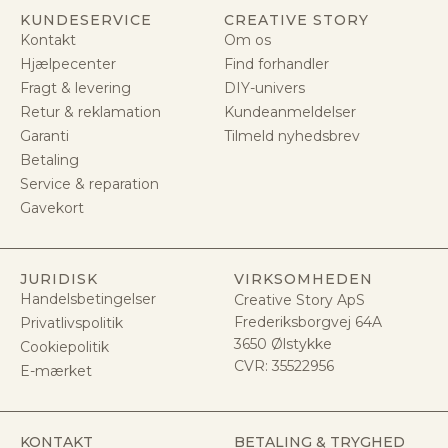
KUNDESERVICE
CREATIVE STORY
Kontakt
Om os
Hjælpecenter
Find forhandler
Fragt & levering
DIY-univers
Retur & reklamation
Kundeanmeldelser
Garanti
Tilmeld nyhedsbrev
Betaling
Service & reparation
Gavekort
JURIDISK
VIRKSOMHEDEN
Handelsbetingelser
Creative Story ApS
Frederiksborgvej 64A
Privatlivspolitik
3650 Ølstykke
Cookiepolitik
CVR:
35522956
E-mærket
KONTAKT
BETALING & TRYGHED